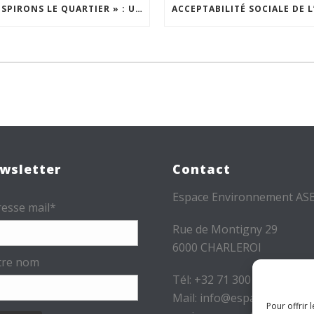
« INSPIRONS LE QUARTIER » : UN NOUVEL APPEL À PROJETS EST LANCÉ !
wsletter
Contact
Espace Environnement AS
esse mail*
Rue de Montigny 29
6000 CHARLEROI
tre nom
Tél: +32 71 300 300
Mail: info@espace-
Pour offrir 