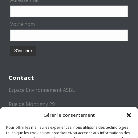
Votre nom
Contact
Espace Environnement ASBL
Rue de Montigny 29
6000 CHARLEROI
Gérer le consentement
Tél: +32 71 300 300
Pour offrir les meilleures expériences, nous utilisons des technologies
telles que les cookies pour stocker et/ou accéder aux informations des
Mail: info@espace-environnement.be