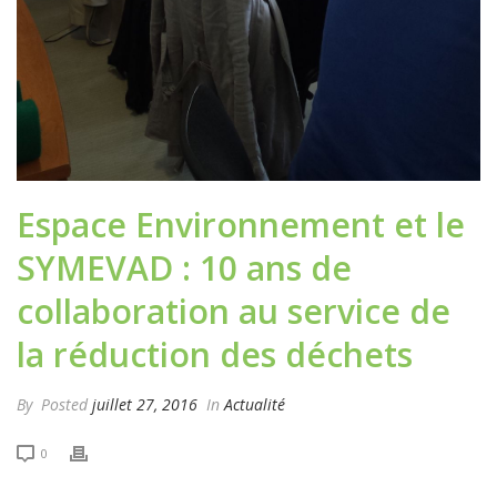
Espace Environnement et le
SYMEVAD : 10 ans de
collaboration au service de
la réduction des déchets
By
Posted
juillet 27, 2016
In
Actualité
0