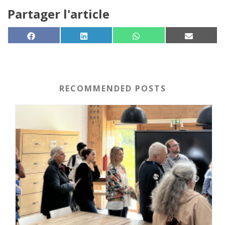
Partager l'article
SHARE ON
SHARE ON
SHARE ON
SHARE 
FACEBOOK
LINKEDIN
WHATSAPP
EMAIL
RECOMMENDED POSTS