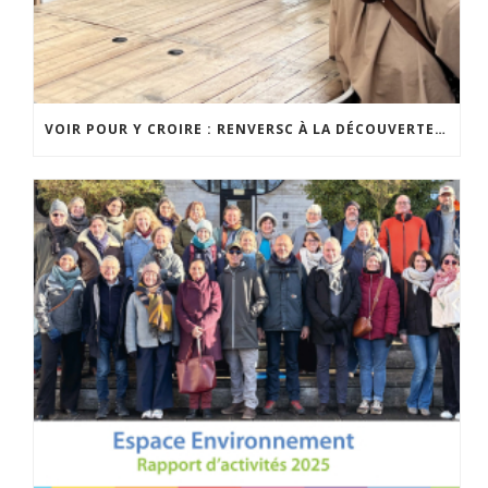
VOIR POUR Y CROIRE : RENVERSC À LA DÉCOUVERTE DE RÉALISATIONS INSPIRANTES