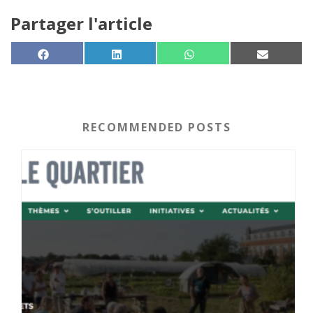
Partager l'article
SHARE ON
SHARE ON
SHARE ON
SHARE 
FACEBOOK
LINKEDIN
WHATSAPP
EMAIL
RECOMMENDED POSTS