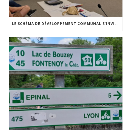
LE SCHÉMA DE DÉVELOPPEMENT COMMUNAL S’INVITE DANS LES CCATM DU HAINAUT