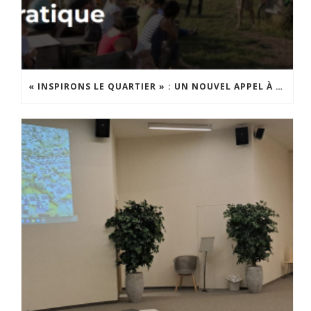
« INSPIRONS LE QUARTIER » : UN NOUVEL APPEL À PROJETS EST LANCÉ !