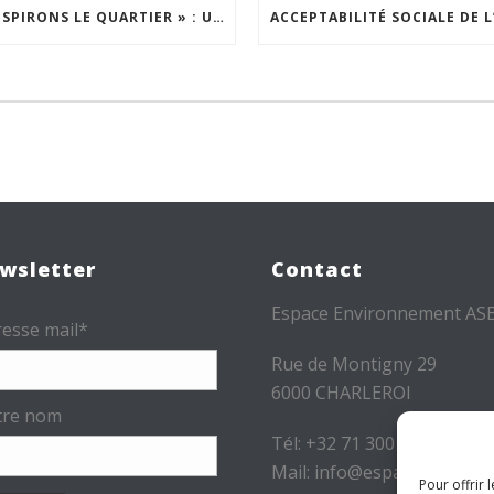
« INSPIRONS LE QUARTIER » : UN NOUVEL APPEL À PROJETS EST LANCÉ !
wsletter
Contact
Espace Environnement AS
esse mail*
Rue de Montigny 29
6000 CHARLEROI
tre nom
Tél: +32 71 300 300
Mail: info@espace-
Pour offrir 