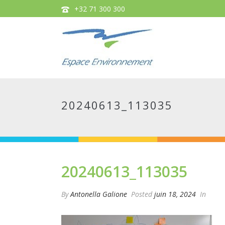
+32 71 300 300
20240613_113035
20240613_113035
By
Antonella Galione
Posted
juin 18, 2024
In