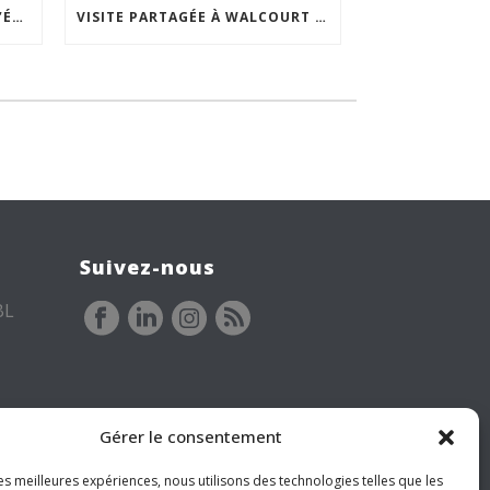
ACCEPTABILITÉ SOCIALE DE L’ÉCLAIRAGE NOCTURNE : LE REPLAY EST DISPONIBLE
VISITE PARTAGÉE À WALCOURT : UNE DÉMARCHE PARTICIPATIVE ANIMÉE PAR ESPACE ENVIRONNEMENT
Suivez-nous
BL
Gérer le consentement
les meilleures expériences, nous utilisons des technologies telles que les