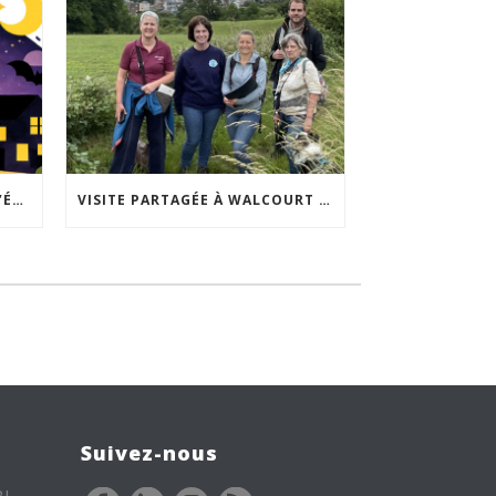
ACCEPTABILITÉ SOCIALE DE L’ÉCLAIRAGE NOCTURNE : LE REPLAY EST DISPONIBLE
VISITE PARTAGÉE À WALCOURT : UNE DÉMARCHE PARTICIPATIVE ANIMÉE PAR ESPACE ENVIRONNEMENT
Suivez-nous