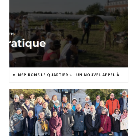
« INSPIRONS LE QUARTIER » : UN NOUVEL APPEL À PROJETS EST LANCÉ !