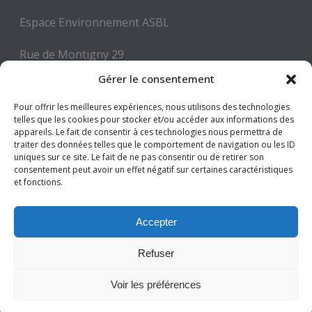
Espace Environnement ASBL
Rue de Montigny 29
6000 CHARLEROI
Gérer le consentement
Tél: +32 71 300 300
Pour offrir les meilleures expériences, nous utilisons des technologies
telles que les cookies pour stocker et/ou accéder aux informations des
Mail: info@espace-environnement.be
appareils. Le fait de consentir à ces technologies nous permettra de
traiter des données telles que le comportement de navigation ou les ID
TVA BE 0416.116.340
uniques sur ce site. Le fait de ne pas consentir ou de retirer son
consentement peut avoir un effet négatif sur certaines caractéristiques
et fonctions.
Suivez-nous
Accepter
Refuser
Voir les préférences
Tous droits réservés © Espace Environnement