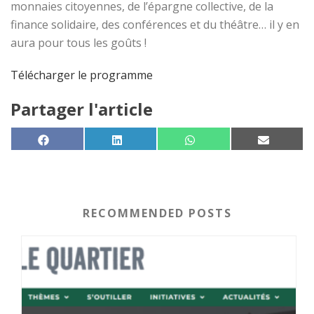
monnaies citoyennes, de l’épargne collective, de la
finance solidaire, des conférences et du théâtre… il y en
aura pour tous les goûts !
Télécharger le programme
Partager l'article
SHARE ON
SHARE ON
SHARE ON
SHARE 
FACEBOOK
LINKEDIN
WHATSAPP
EMAIL
RECOMMENDED POSTS