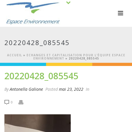
20220428_085545
ACCUEIL
»
ECHANGES ET CAPITALISATION POUR L’ÉQUIPE ESPACE
ENVIRONNEMENT
»
20220428_085545
20220428_085545
By
Antonella Galione
Posted
mai 23, 2022
In
0