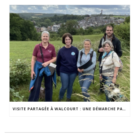
VISITE PARTAGÉE À WALCOURT : UNE DÉMARCHE PARTICIPATIVE ANIMÉE PAR ESPACE ENVIRONNEMENT