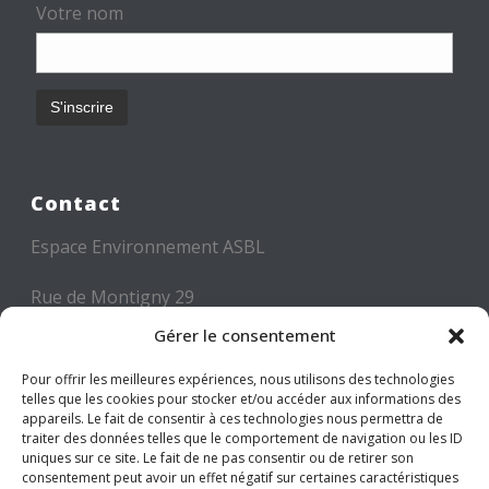
Votre nom
Contact
Espace Environnement ASBL
Rue de Montigny 29
6000 CHARLEROI
Gérer le consentement
Tél: +32 71 300 300
Pour offrir les meilleures expériences, nous utilisons des technologies
telles que les cookies pour stocker et/ou accéder aux informations des
Mail: info@espace-environnement.be
appareils. Le fait de consentir à ces technologies nous permettra de
traiter des données telles que le comportement de navigation ou les ID
TVA BE 0416.116.340
uniques sur ce site. Le fait de ne pas consentir ou de retirer son
consentement peut avoir un effet négatif sur certaines caractéristiques