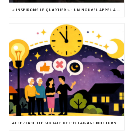
« INSPIRONS LE QUARTIER » : UN NOUVEL APPEL À PROJETS EST LANCÉ !
ACCEPTABILITÉ SOCIALE DE L’ÉCLAIRAGE NOCTURNE : LE REPLAY EST DISPONIBLE