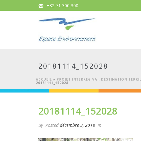
+32 71 300 300
20181114_152028
ACCUEIL
»
PROJET INTERREG VA : DESTINATION TERR
20181114_152028
20181114_152028
By
Posted
décembre 3, 2018
In