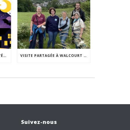
ACCEPTABILITÉ SOCIALE DE L’ÉCLAIRAGE NOCTURNE : LE REPLAY EST DISPONIBLE
VISITE PARTAGÉE À WALCOURT : UNE DÉMARCHE PARTICIPATIVE ANIMÉE PAR ESPACE ENVIRONNEMENT
Suivez-nous