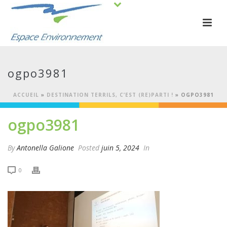
ogpo3981
ACCUEIL
»
DESTINATION TERRILS, C’EST (RE)PARTI !
»
OGPO3981
ogpo3981
By
Antonella Galione
Posted
juin 5, 2024
In
0