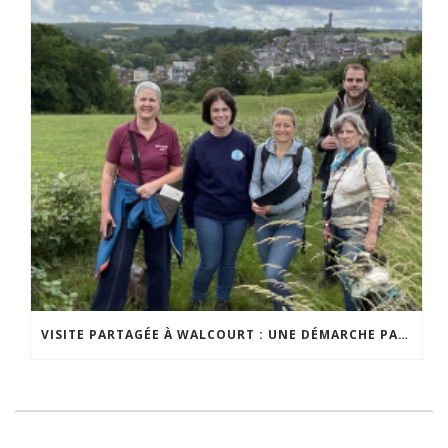
VISITE PARTAGÉE À WALCOURT : UNE DÉMARCHE PARTICIPATIVE ANIMÉE PAR ESPACE ENVIRONNEMENT