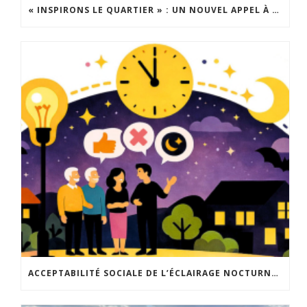
« INSPIRONS LE QUARTIER » : UN NOUVEL APPEL À PROJETS EST LANCÉ !
ACCEPTABILITÉ SOCIALE DE L’ÉCLAIRAGE NOCTURNE : LE REPLAY EST DISPONIBLE