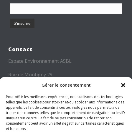
Contact
Espace Environnement ASBL
Rue de Montigny 29
6000 CHARLEROI
Gérer le consentement
Tél: +32 71 300 300
Pour offrir les meilleures expériences, nous utilisons des technologies
telles que les cookies pour stocker et/ou accéder aux informations des
Mail: info@espace-environnement.be
appareils. Le fait de consentir à ces technologies nous permettra de
traiter des données telles que le comportement de navigation ou les ID
TVA BE 0416.116.340
uniques sur ce site. Le fait de ne pas consentir ou de retirer son
consentement peut avoir un effet négatif sur certaines caractéristiques
et fonctions.