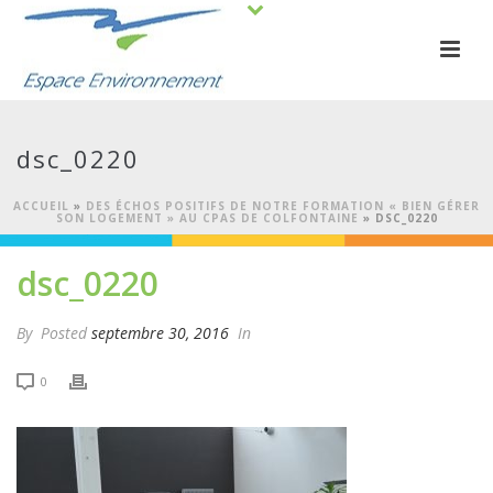
dsc_0220
ACCUEIL
»
DES ÉCHOS POSITIFS DE NOTRE FORMATION « BIEN GÉRER
SON LOGEMENT » AU CPAS DE COLFONTAINE
»
DSC_0220
dsc_0220
By
Posted
septembre 30, 2016
In
0