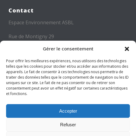
Contact
Espace Environnement ASBL
Rue de Montigny 29
6000 CHARLEROI
Gérer le consentement
Tél: +32 71 300 300
Pour offrir les meilleures expériences, nous utilisons des technologies
Mail: info@espace-environnement.be
telles que les cookies pour stocker et/ou accéder aux informations des
appareils. Le fait de consentir à ces technologies nous permettra de
traiter des données telles que le comportement de navigation ou les ID
TVA BE 0416.116.340
uniques sur ce site. Le fait de ne pas consentir ou de retirer son
consentement peut avoir un effet négatif sur certaines caractéristiques
et fonctions.
Suivez-nous
Accepter
Refuser