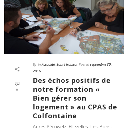
By
In
Actualité
,
Santé Habitat
Posted
septembre 30,
2016
Des échos positifs de
notre formation «
0
Bien gérer son
logement » au CPAS de
Colfontaine
Après Péruwelz, Ellezelles, Les-Bons-