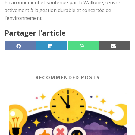
Environnement et soutenue par la Wallonie, œuvre
activement à la gestion durable et concertée de
l’environnement.
Partager l'article
SHARE ON
SHARE ON
SHARE ON
SHARE 
FACEBOOK
LINKEDIN
WHATSAPP
EMAIL
RECOMMENDED POSTS