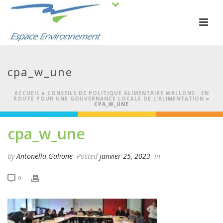
cpa_w_une
ACCUEIL
»
CONSEILS DE POLITIQUE ALIMENTAIRE WALLONS : EN
ROUTE POUR UNE GOUVERNANCE LOCALE DE L’ALIMENTATION
»
CPA_W_UNE
cpa_w_une
By
Antonella Galione
Posted
janvier 25, 2023
In
0