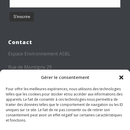
Contact
Espace Environnement ASBL
Rue de Montigny 29
6000 CHARLEROI
Gérer le consentement
Tél: +32 71 300 300
Pour offrir les meilleures expériences, nous utilisons des technologies
telles que les cookies pour stocker et/ou accéder aux informations des
Mail: info@espace-environnement.be
appareils. Le fait de consentir à ces technologies nous permettra de
traiter des données telles que le comportement de navigation ou les ID
TVA BE 0416.116.340
uniques sur ce site. Le fait de ne pas consentir ou de retirer son
consentement peut avoir un effet négatif sur certaines caractéristiques
et fonctions.
Suivez-nous