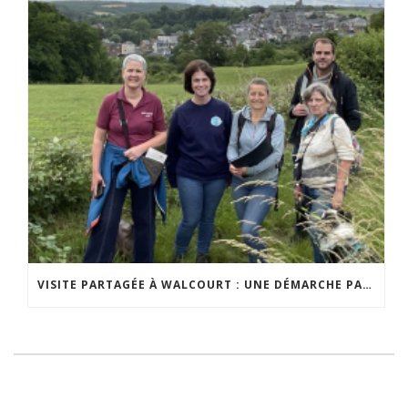
VISITE PARTAGÉE À WALCOURT : UNE DÉMARCHE PARTICIPATIVE ANIMÉE PAR ESPACE ENVIRONNEMENT