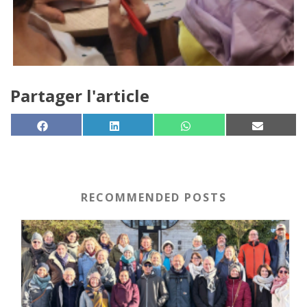
Partager l'article
SHARE ON
SHARE ON
SHARE ON
SHARE 
FACEBOOK
LINKEDIN
WHATSAPP
EMAIL
RECOMMENDED POSTS