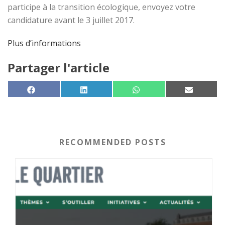
participe à la transition écologique, envoyez votre
candidature avant le 3 juillet 2017.
Plus d’informations
Partager l'article
SHARE ON
SHARE ON
SHARE ON
SHARE 
FACEBOOK
LINKEDIN
WHATSAPP
EMAIL
RECOMMENDED POSTS