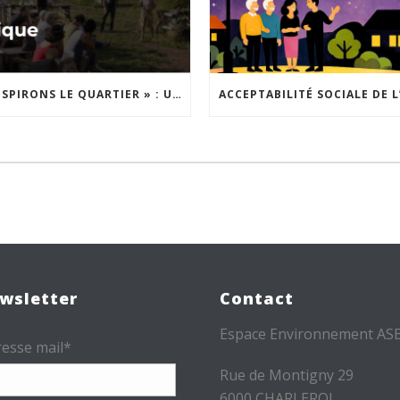
« INSPIRONS LE QUARTIER » : UN NOUVEL APPEL À PROJETS EST LANCÉ !
wsletter
Contact
Espace Environnement AS
esse mail*
Rue de Montigny 29
6000 CHARLEROI