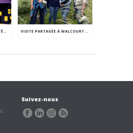
ACCEPTABILITÉ SOCIALE DE L’ÉCLAIRAGE NOCTURNE : LE REPLAY EST DISPONIBLE
VISITE PARTAGÉE À WALCOURT : UNE DÉMARCHE PARTICIPATIVE ANIMÉE PAR ESPACE ENVIRONNEMENT
Suivez-nous
BL