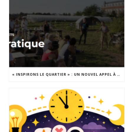
« INSPIRONS LE QUARTIER » : UN NOUVEL APPEL À PROJETS EST LANCÉ !