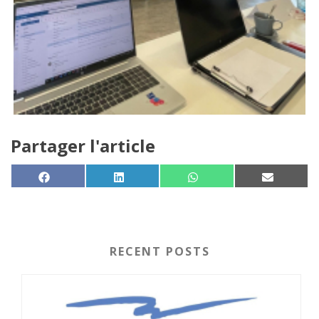
Partager l'article
SHARE ON
SHARE ON
SHARE ON
SHARE 
FACEBOOK
LINKEDIN
WHATSAPP
EMAIL
RECENT POSTS