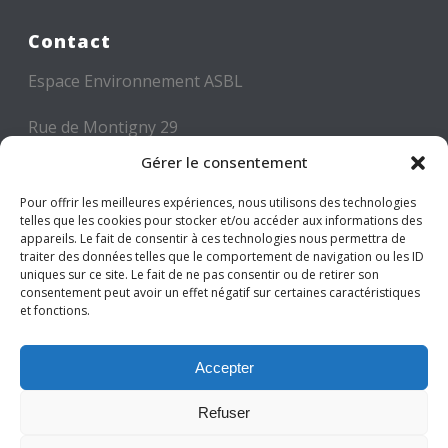
Contact
Espace Environnement ASBL
Rue de Montigny 29
6000 CHARLEROI
Gérer le consentement
Tél: +32 71 300 300
Pour offrir les meilleures expériences, nous utilisons des technologies
telles que les cookies pour stocker et/ou accéder aux informations des
Mail: info@espace-environnement.be
appareils. Le fait de consentir à ces technologies nous permettra de
traiter des données telles que le comportement de navigation ou les ID
TVA BE 0416.116.340
uniques sur ce site. Le fait de ne pas consentir ou de retirer son
consentement peut avoir un effet négatif sur certaines caractéristiques
et fonctions.
Suivez-nous
Accepter
Refuser