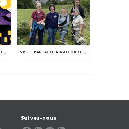
ACCEPTABILITÉ SOCIALE DE L’ÉCLAIRAGE NOCTURNE : LE REPLAY EST DISPONIBLE
VISITE PARTAGÉE À WALCOURT : UNE DÉMARCHE PARTICIPATIVE ANIMÉE PAR ESPACE ENVIRONNEMENT
Suivez-nous