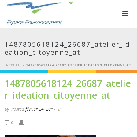
1487805618124_26687_atelier_id
eation_citoyenne_at
ACCUEIL
»
1487805618124_26687_ATELIER_IDEATION_CITOYENNE_AT
1487805618124_26687_atelie
r_ideation_citoyenne_at
By
Posted
février 24, 2017
In
0