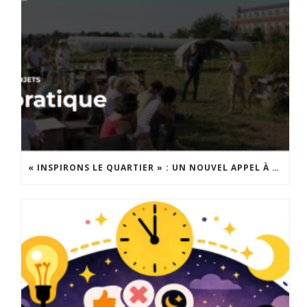
« INSPIRONS LE QUARTIER » : UN NOUVEL APPEL À PROJETS EST LANCÉ !