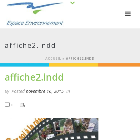
affiche2.indd
ACCUEIL
»
AFFICHE2.INDD
affiche2.indd
By
Posted
novembre 16, 2015
In
0