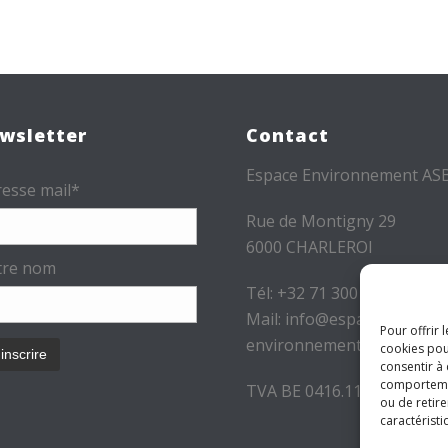
wsletter
Contact
Espace Environnement AS
esse mail*
Rue de Montigny 29
6000 CHARLEROI
tre nom
Tél: +32 71 300 300
Mail: info@espace-
Pour offrir 
environnement.be
cookies pou
consentir à
comportement
TVA BE 0416.116.340
ou de retire
caractéristi