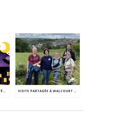
ACCEPTABILITÉ SOCIALE DE L’ÉCLAIRAGE NOCTURNE : LE REPLAY EST DISPONIBLE
VISITE PARTAGÉE À WALCOURT : UNE DÉMARCHE PARTICIPATIVE ANIMÉE PAR ESPACE ENVIRONNEMENT