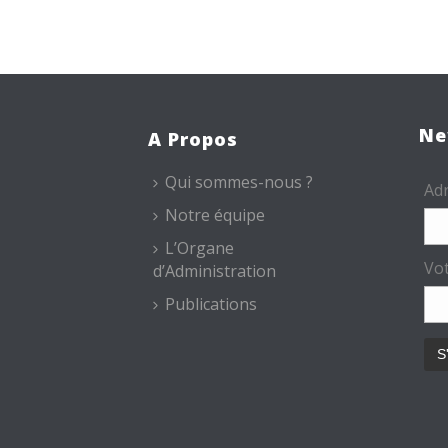
Ne
A Propos
Qui sommes-nous ?
Adr
Notre équipe
L’Organe
Vo
d’Administration
Publications