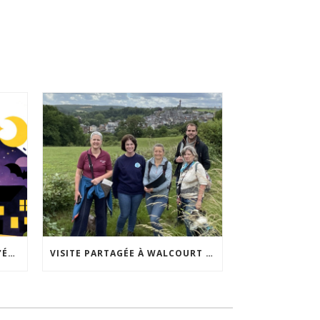
ACCEPTABILITÉ SOCIALE DE L’ÉCLAIRAGE NOCTURNE : LE REPLAY EST DISPONIBLE
VISITE PARTAGÉE À WALCOURT : UNE DÉMARCHE PARTICIPATIVE ANIMÉE PAR ESPACE ENVIRONNEMENT