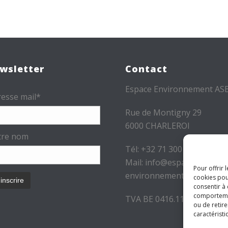
wsletter
Contact
Espace Environnement AS
esse mail*
Rue de Montigny 29
6000 CHARLEROI
tre nom
Tél: +32 71 300 300
Mail: info@espace-
Pour offrir 
environnement.be
cookies pou
consentir à
comportement
TVA BE 0416.116.340
ou de retire
caractéristi