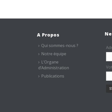
Ne
A Propos
Qui sommes-nous ?
Adr
Notre équipe
L’Organe
Vo
d’Administration
Publications