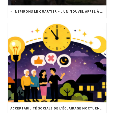
« INSPIRONS LE QUARTIER » : UN NOUVEL APPEL À PROJETS EST LANCÉ !
ACCEPTABILITÉ SOCIALE DE L’ÉCLAIRAGE NOCTURNE : LE REPLAY EST DISPONIBLE