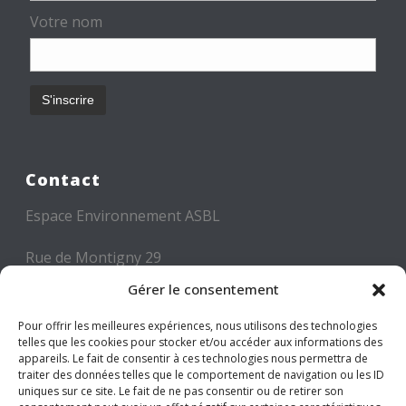
Votre nom
Contact
Espace Environnement ASBL
Rue de Montigny 29
6000 CHARLEROI
Gérer le consentement
Tél: +32 71 300 300
Pour offrir les meilleures expériences, nous utilisons des technologies
telles que les cookies pour stocker et/ou accéder aux informations des
Mail: info@espace-environnement.be
appareils. Le fait de consentir à ces technologies nous permettra de
traiter des données telles que le comportement de navigation ou les ID
TVA BE 0416.116.340
uniques sur ce site. Le fait de ne pas consentir ou de retirer son