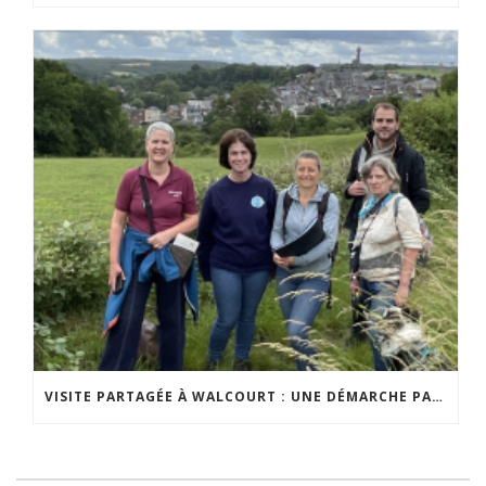
VISITE PARTAGÉE À WALCOURT : UNE DÉMARCHE PARTICIPATIVE ANIMÉE PAR ESPACE ENVIRONNEMENT