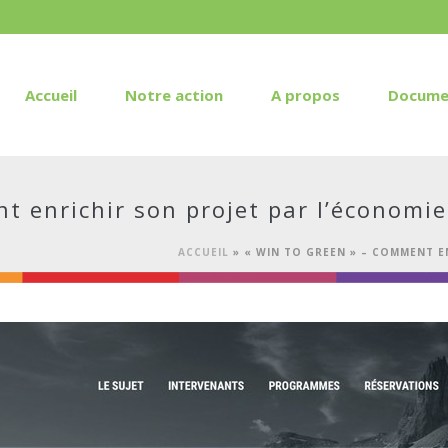
Accueil
Notre action
A propos
Docume
 enrichir son projet par l’économie 
ACCUEIL
»
« WIN TO GREEN » – COMMENT E