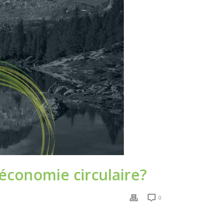
’économie circulaire?
0