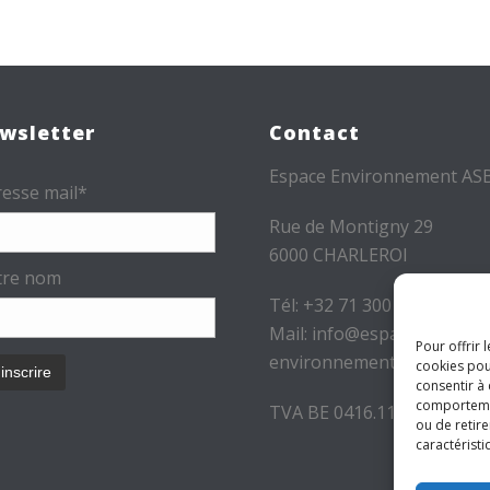
wsletter
Contact
Espace Environnement AS
esse mail*
Rue de Montigny 29
6000 CHARLEROI
tre nom
Tél: +32 71 300 300
Mail: info@espace-
Pour offrir 
environnement.be
cookies pou
consentir à
comportement
TVA BE 0416.116.340
ou de retire
caractéristi