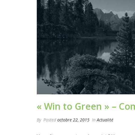
« Win to Green » – Com
By
Posted
octobre 22, 2015
In
Actualité