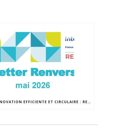
RÉNOVATION EFFICIENTE ET CIRCULAIRE : RESTEZ INFORMÉ GRÂCE À LA NEWSLETTER DE RENVERSC