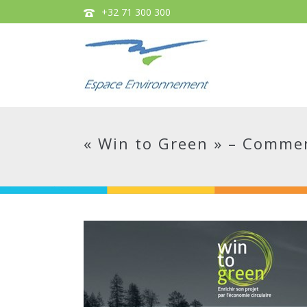
+32 71 300 300
« Win to Green » – Comment