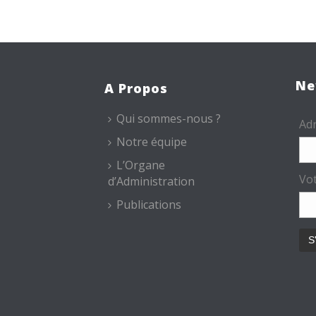
Ne
A Propos
Qui sommes-nous ?
Adr
Notre équipe
L’Organe
Vo
d’Administration
Publications