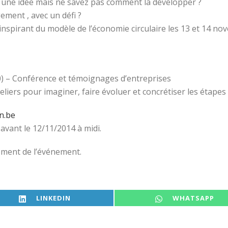
z une idée mais ne savez pas comment la développer ?
ment , avec un défi ?
nspirant du modèle de l’économie circulaire les 13 et 14 n
) – Conférence et témoignages d’entreprises
iers pour imaginer, faire évoluer et concrétiser les étapes 
n.be
 avant le 12/11/2014 à midi.
ement de l’événement.
SHARE ON
SHARE ON
LINKEDIN
WHATSAPP