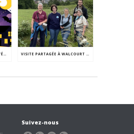
ACCEPTABILITÉ SOCIALE DE L’ÉCLAIRAGE NOCTURNE : LE REPLAY EST DISPONIBLE
VISITE PARTAGÉE À WALCOURT : UNE DÉMARCHE PARTICIPATIVE ANIMÉE PAR ESPACE ENVIRONNEMENT
Suivez-nous