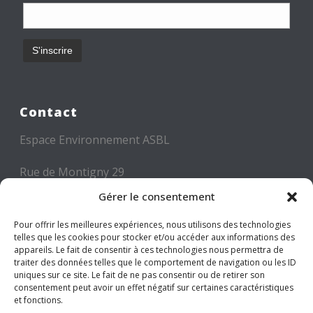
Contact
Espace Environnement ASBL
Rue de Montigny 29
6000 CHARLEROI
Gérer le consentement
Tél: +32 71 300 300
Pour offrir les meilleures expériences, nous utilisons des technologies
telles que les cookies pour stocker et/ou accéder aux informations des
Mail: info@espace-environnement.be
appareils. Le fait de consentir à ces technologies nous permettra de
traiter des données telles que le comportement de navigation ou les ID
TVA BE 0416.116.340
uniques sur ce site. Le fait de ne pas consentir ou de retirer son
consentement peut avoir un effet négatif sur certaines caractéristiques
et fonctions.