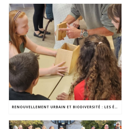
RENOUVELLEMENT URBAIN ET BIODIVERSITÉ : LES ÉLÈVES S’IMPLIQUENT CONCRÈTEMENT