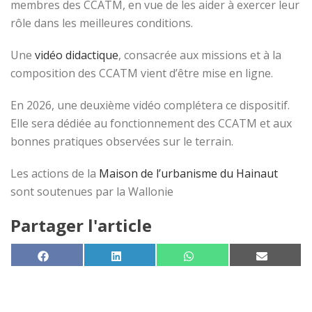
membres des CCATM, en vue de les aider à exercer leur
rôle dans les meilleures conditions.
Une
vidéo didactique
, consacrée aux missions et à la
composition des CCATM vient d’être mise en ligne.
En 2026, une deuxième vidéo complétera ce dispositif.
Elle sera dédiée au fonctionnement des CCATM et aux
bonnes pratiques observées sur le terrain.
Les actions de la
Maison de l’urbanisme du Hainaut
sont soutenues par la Wallonie
Partager l'article
SHARE ON
SHARE ON
SHARE ON
SHARE 
FACEBOOK
LINKEDIN
WHATSAPP
EMAIL