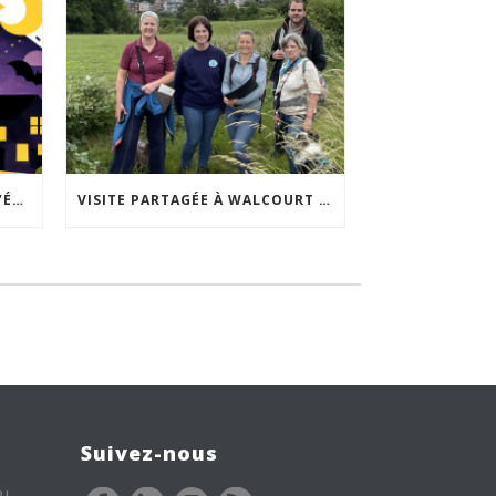
ACCEPTABILITÉ SOCIALE DE L’ÉCLAIRAGE NOCTURNE : LE REPLAY EST DISPONIBLE
VISITE PARTAGÉE À WALCOURT : UNE DÉMARCHE PARTICIPATIVE ANIMÉE PAR ESPACE ENVIRONNEMENT
Suivez-nous