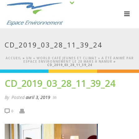
CD_2019_03_28_11_39_24
ACCUEIL
»
UN « WORLD CAFÉ JEUNES ET CLIMAT » A ÉTÉ ANIMÉ PAR
ESPACE ENVIRONNEMENT LE 28 MARS À NAMUR
»
CD_2019_03_28_11_39_24
CD_2019_03_28_11_39_24
By
Posted
avril 3, 2019
In
0