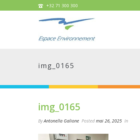
+32 71 300 300
img_0165
img_0165
By
Antonella Galione
Posted
mai 26, 2025
In