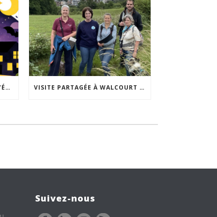
ACCEPTABILITÉ SOCIALE DE L’ÉCLAIRAGE NOCTURNE : LE REPLAY EST DISPONIBLE
VISITE PARTAGÉE À WALCOURT : UNE DÉMARCHE PARTICIPATIVE ANIMÉE PAR ESPACE ENVIRONNEMENT
Suivez-nous