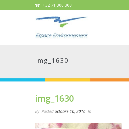
+32 71 300 300
img_1630
img_1630
By
Posted
octobre 10, 2016
In