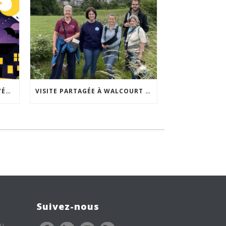
ACCEPTABILITÉ SOCIALE DE L’ÉCLAIRAGE NOCTURNE : LE REPLAY EST DISPONIBLE
VISITE PARTAGÉE À WALCOURT : UNE DÉMARCHE PARTICIPATIVE ANIMÉE PAR ESPACE ENVIRONNEMENT
Suivez-nous