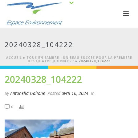
20240328_104222
ACCUEIL
»
TOUS EN SAMBRE : UN BEAU SUCCÈS POUR LA PREMIÈRE
DES QUATRE JOURNÉES !
»
20240328_104222
20240328_104222
By
Antonella Galione
Posted
avril 16, 2024
In
0