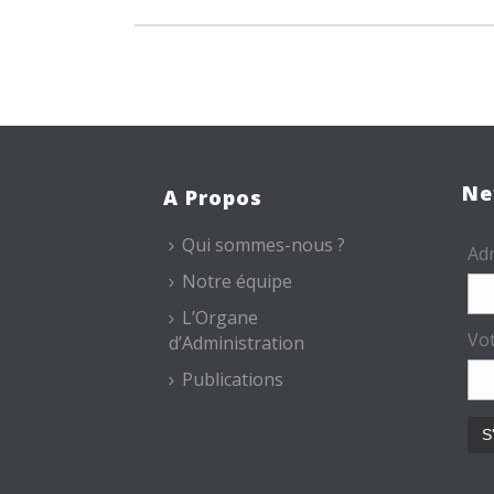
Ne
A Propos
Qui sommes-nous ?
Adr
Notre équipe
L’Organe
Vo
d’Administration
Publications