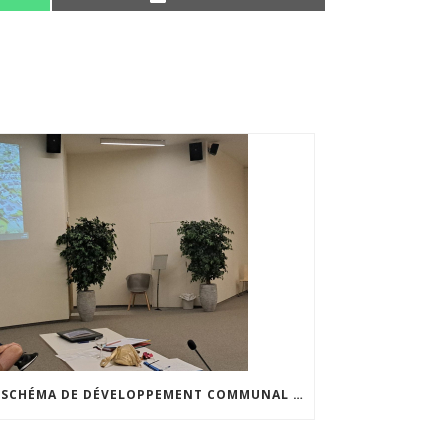
LE SCHÉMA DE DÉVELOPPEMENT COMMUNAL S’INVITE DANS LES CCATM DU HAINAUT