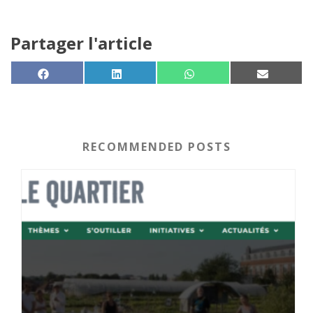
Partager l'article
SHARE ON
SHARE ON
SHARE ON
SHARE 
FACEBOOK
LINKEDIN
WHATSAPP
EMAIL
RECOMMENDED POSTS