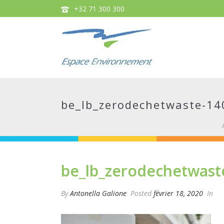
+32 71 300 300
be_lb_zerodechetwaste-14
be_lb_zerodechetwast
By
Antonella Galione
Posted
février 18, 2020
In