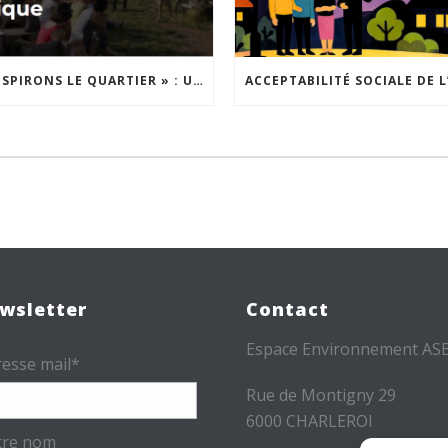
« INSPIRONS LE QUARTIER » : UN NOUVEL APPEL À PROJETS EST LANCÉ !
wsletter
Contact
Espace Environnement AS
esse mail*
Rue de Montigny 29
6000 CHARLEROI
tre nom