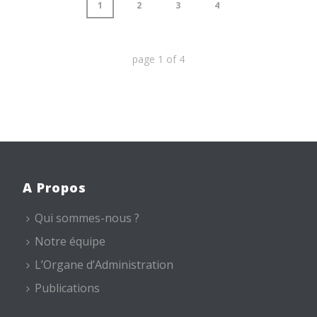
1
2
3
4
page
1
of
4
A Propos
Qui sommes-nous ?
Notre équipe
L’Organe d’Administration
Publications