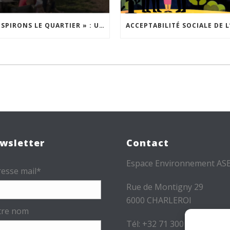
« INSPIRONS LE QUARTIER » : UN NOUVEL APPEL À PROJETS EST LANCÉ !
wsletter
Contact
Espace Environnement AS
esse mail*
Rue de Montigny 29
6000 CHARLEROI
tre nom
Tél: +32 71 300 300