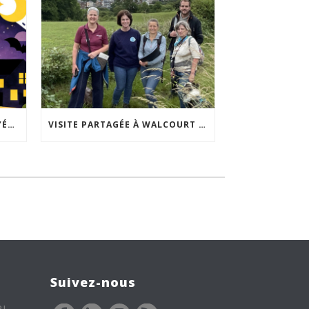
ACCEPTABILITÉ SOCIALE DE L’ÉCLAIRAGE NOCTURNE : LE REPLAY EST DISPONIBLE
VISITE PARTAGÉE À WALCOURT : UNE DÉMARCHE PARTICIPATIVE ANIMÉE PAR ESPACE ENVIRONNEMENT
Suivez-nous