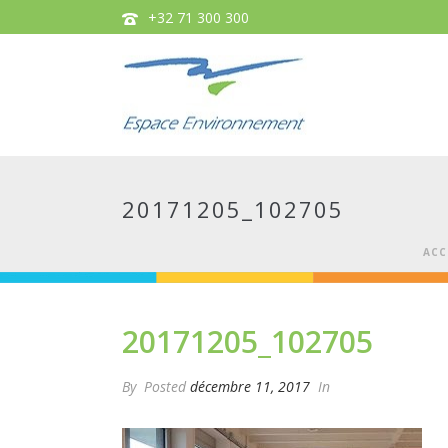
+32 71 300 300
20171205_102705
ACC
20171205_102705
By
Posted
décembre 11, 2017
In