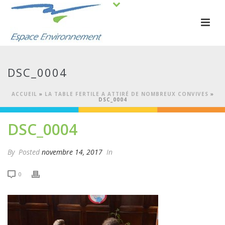
DSC_0004
ACCUEIL
»
LA TABLE FERTILE A ATTIRÉ DE NOMBREUX CONVIVES
»
DSC_0004
DSC_0004
By
Posted
novembre 14, 2017
In
0