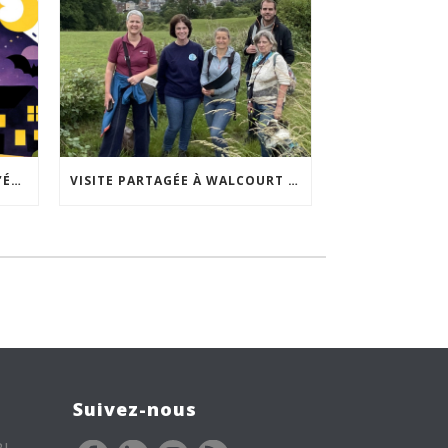
ACCEPTABILITÉ SOCIALE DE L’ÉCLAIRAGE NOCTURNE : LE REPLAY EST DISPONIBLE
VISITE PARTAGÉE À WALCOURT : UNE DÉMARCHE PARTICIPATIVE ANIMÉE PAR ESPACE ENVIRONNEMENT
Suivez-nous