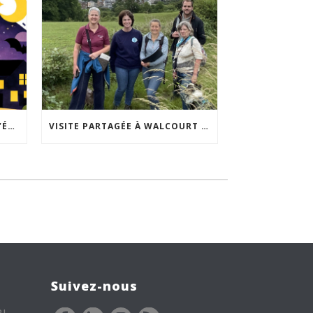
ACCEPTABILITÉ SOCIALE DE L’ÉCLAIRAGE NOCTURNE : LE REPLAY EST DISPONIBLE
VISITE PARTAGÉE À WALCOURT : UNE DÉMARCHE PARTICIPATIVE ANIMÉE PAR ESPACE ENVIRONNEMENT
Suivez-nous