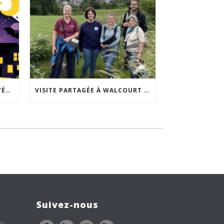
ACCEPTABILITÉ SOCIALE DE L’ÉCLAIRAGE NOCTURNE : LE REPLAY EST DISPONIBLE
VISITE PARTAGÉE À WALCOURT : UNE DÉMARCHE PARTICIPATIVE ANIMÉE PAR ESPACE ENVIRONNEMENT
Suivez-nous