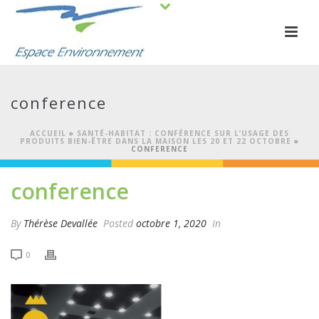
conference
ACCUEIL
»
SANTÉ-HABITAT : CONFÉRENCE SUR L’USAGE DES
PRODUITS BIEN-ÊTRE DANS LA MAISON LES 20 ET 22 OCTOBRE
»
CONFERENCE
conference
By
Thérèse Devallée
Posted
octobre 1, 2020
In
0