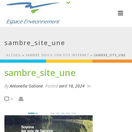
sambre_site_une
ACCUEIL
»
SAMBRE 2030 A SON SITE INTERNET
»
SAMBRE_SITE_UNE
sambre_site_une
By
Antonella Galione
Posted
avril 16, 2024
In
0