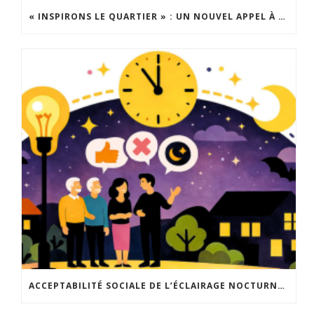
« INSPIRONS LE QUARTIER » : UN NOUVEL APPEL À PROJETS EST LANCÉ !
ACCEPTABILITÉ SOCIALE DE L’ÉCLAIRAGE NOCTURNE : LE REPLAY EST DISPONIBLE