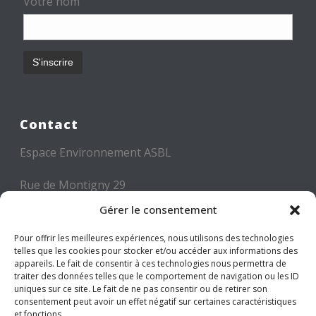
Votre nom
Contact
Espace Environnement ASBL
Rue de Montigny 29
6000 CHARLEROI
Gérer le consentement
Tél: +32 71 300 300
Pour offrir les meilleures expériences, nous utilisons des technologies
telles que les cookies pour stocker et/ou accéder aux informations des
Mail: info@espace-environnement.be
appareils. Le fait de consentir à ces technologies nous permettra de
traiter des données telles que le comportement de navigation ou les ID
TVA BE 0416.116.340
uniques sur ce site. Le fait de ne pas consentir ou de retirer son
consentement peut avoir un effet négatif sur certaines caractéristiques
et fonctions.