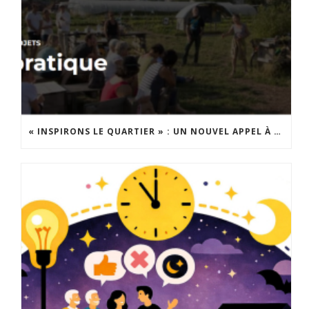
« INSPIRONS LE QUARTIER » : UN NOUVEL APPEL À PROJETS EST LANCÉ !