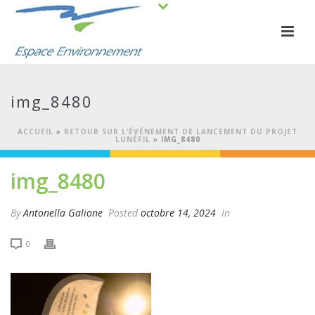
img_8480
ACCUEIL
»
RETOUR SUR L’ÉVÉNEMENT DE LANCEMENT DU PROJET
LUNÉFIL
»
IMG_8480
img_8480
By
Antonella Galione
Posted
octobre 14, 2024
In
0