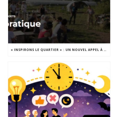
« INSPIRONS LE QUARTIER » : UN NOUVEL APPEL À PROJETS EST LANCÉ !