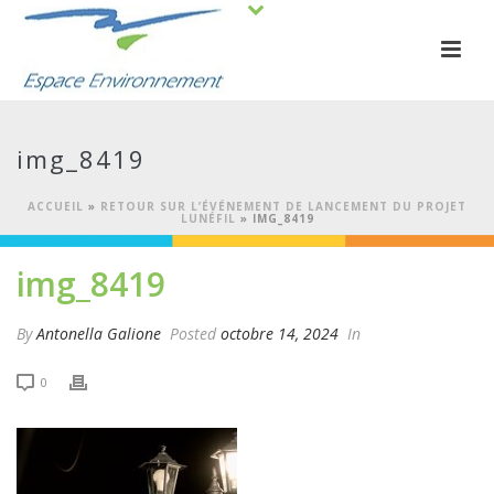
img_8419
ACCUEIL
»
RETOUR SUR L’ÉVÉNEMENT DE LANCEMENT DU PROJET
LUNÉFIL
»
IMG_8419
img_8419
By
Antonella Galione
Posted
octobre 14, 2024
In
0