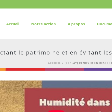
Accueil
Notre action
A propos
Docume
ctant le patrimoine et en évitant l
ACCUEIL
»
[REPLAY] RÉNOVER EN RESPEC