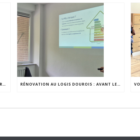
VISITE PARTAGÉE À WALCOURT : UNE DÉMARCHE PARTICIPATIVE ANIMÉE PAR ESPACE ENVIRONNEMENT
RÉNOVATION AU LOGIS DOUROIS : AVANT LE CHANTIER, LE DIALOGUE AVEC LES HABITANTS