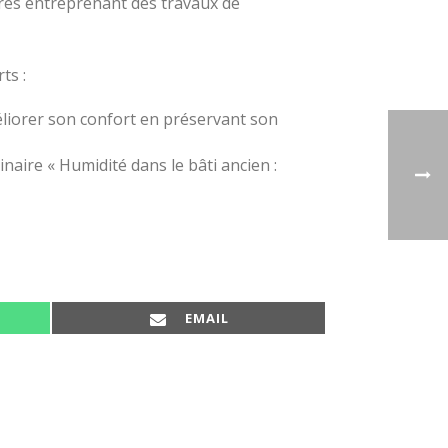
ires entreprenant des travaux de
ts :
méliorer son confort en préservant son
naire « Humidité dans le bâti ancien :
SHARE ON
EMAIL