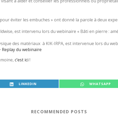
isant à aider et conseiller les professionnels ou propriéta
 pour éviter les embuches » ont donné la parole à deux exper
ldwise, est intervenu lors du webinaire « Bâti en pierre : a
ysique des matériaux à KIK-IRPA, est intervenue lors du webi
>
Replay du webinaire
rimoine,
c’est ici
!
SHARE ON
SHARE ON
LINKEDIN
WHATSAPP
RECOMMENDED POSTS