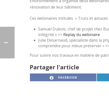
Environnement a organisé deux webinaires v
rénovation de leur bâtiment.
Ces webinaires intitulés « Trucs et astuces
Samuel Dubois, chef de projet chez Bui
intégrité » =>
Replay du webinaire
Julie Desarnaud, spécialiste dans la ph
comprendre pour mieux préserver » =
Pour suivre nos travaux en matière de pat
Partager l'article
SHARE ON
FACEBOOK