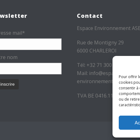
wsletter
Contact
Espace Environnement AS
esse mail*
Rue de Montigny 29
6000 CHARLEROI
tre nom
Tél: +32 71 300 300
Mail: info@espace-
Pour offrir 
environnement.be
cookies pou
consentir à
comportement
TVA BE 0416.116.340
ou de retire
caractéristi
Ac