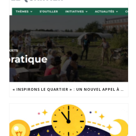
« INSPIRONS LE QUARTIER » : UN NOUVEL APPEL À PROJETS EST LANCÉ !