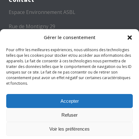
Espace Environnement ASBL
Rue de Montigny 29
6000 CHARLEROI
Gérer le consentement
Tél: +32 71 300 300
Pour offrir les meilleures expériences, nous utilisons des technologies
telles que les cookies pour stocker et/ou accéder aux informations des
Mail: info@espace-environnement.be
appareils. Le fait de consentir à ces technologies nous permettra de
traiter des données telles que le comportement de navigation ou les ID
TVA BE 0416.116.340
uniques sur ce site. Le fait de ne pas consentir ou de retirer son
consentement peut avoir un effet négatif sur certaines caractéristiques
et fonctions.
Suivez-nous
Accepter
Refuser
Voir les préférences