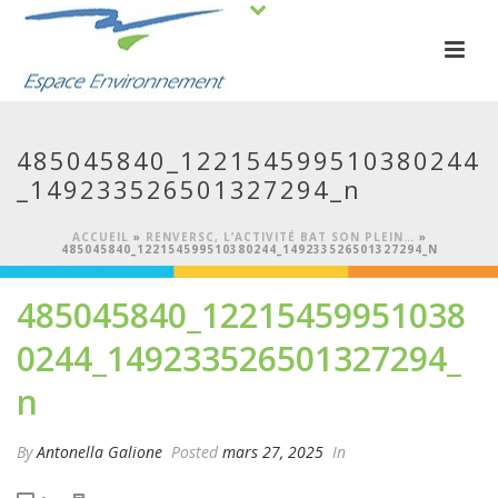
485045840_122154599510380244
_149233526501327294_n
ACCUEIL
»
RENVERSC, L’ACTIVITÉ BAT SON PLEIN…
»
485045840_122154599510380244_149233526501327294_N
485045840_12215459951038
0244_149233526501327294_
n
By
Antonella Galione
Posted
mars 27, 2025
In