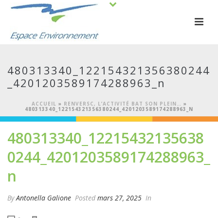
480313340_122154321356380244
_4201203589174288963_n
ACCUEIL
»
RENVERSC, L’ACTIVITÉ BAT SON PLEIN…
»
480313340_122154321356380244_4201203589174288963_N
480313340_12215432135638
0244_4201203589174288963_
n
By
Antonella Galione
Posted
mars 27, 2025
In