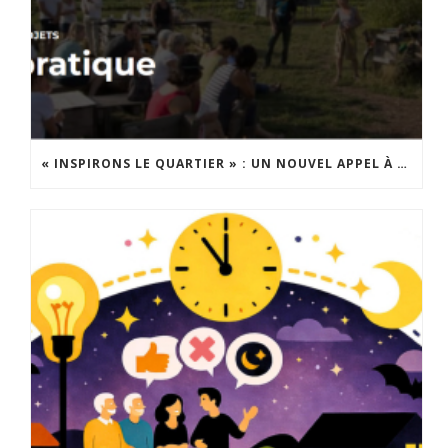
« INSPIRONS LE QUARTIER » : UN NOUVEL APPEL À PROJETS EST LANCÉ !